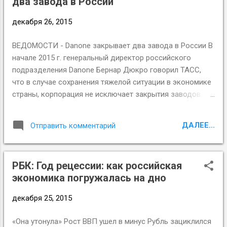
два завода в России
декабря 26, 2015
ВЕДОМОСТИ - Danone закрывает два завода в России В
начале 2015 г. генеральный директор российского
подразделения Danone Бернар Дюкро говорил ТАСС,
что в случае сохранения тяжелой ситуации в экономике
страны, корпорация не исключает закрытия заводов.
«На этом этапе у нас нет планов по закрытию заводов,
но, конечно, все будет зависеть от ситуации на рынке –
ДАЛЕЕ...
Отправить комментарий
она может стать очень сложной», – говорил Дюкро.
Правда, он заверял, что ТНК точно не закроет
производства в России в ближайшие 1-2 года, однако в
РБК: Год рецессии: как российская
долгосрочной перспективе это решение может быть
экономика погружалась на дно
пересмотрено.
декабря 25, 2015
«Она утонула» Рост ВВП ушел в минус Рубль зациклился