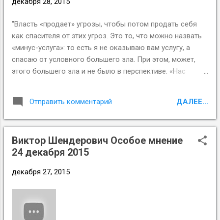
декабря 28, 2015
"Власть «продает» угрозы, чтобы потом продать себя
как спасителя от этих угроз. Это то, что можно назвать
«минус-услуга»: то есть я не оказываю вам услугу, а
спасаю от условного большего зла. При этом, может,
этого большего зла и не было в перспективе. «Нас
пугали пустыми полками, — говорит премьер-министр в
своем интервью. — Но мы же не видим пустых полок».
ДАЛЕЕ...
Отправить комментарий
Предполагается, это он молодец и политика его
чудесная. То, что ассортимент стал уже, цены выше и
качество ниже, — это всё ерунда по сравнению с войной,
Виктор Шендерович Особое мнение
карточками и поеданием кошек, от которых, как
24 декабря 2015
предполагается, нас уберегли."
http://paperpaper.ru/shulman/
декабря 27, 2015