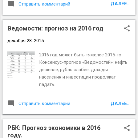
ДАЛЕЕ...
Отправить комментарий
валютообменных операций, введенные Банком России
за несколько дней до Нового года, на фоне очередного
падения нефтяных котировок могут быть еще и
Ведомости: прогноз на 2016 год
свидетельством того, что власти, в качестве запасного
варианта на случай дальнейшего ухудшения ситуации,
декабря 28, 2015
рассматривают возможность прибегнуть к рецептам
советника Путина Сергея Глазьева . Он давно
2016 год может быть тяжелее 2015-го
предлагает ограничить оборот иностранной валюты на
Консенсус-прогноз «Ведомостей»: нефть
территории страны и зафиксировать курс доллара и
дешевле, рубль слабее, доходы
евро на достаточно длительный срок. Если это
населения и инвестиции продолжат
произойдет, в Россию вернутся такие подзабытые
падать.
многими понятия, как «валютчик» и «черный рынок»."
Подробности: http://ej2015.ru/?a=note&id=29153...
ДАЛЕЕ...
Отправить комментарий
РБК: Прогноз экономики в 2016
году.