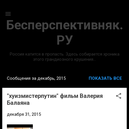
К основному контенту
Бесперспективняк.
РУ
Россия катится в пропасть. Здесь собирается хроника
этого грандиозного крушения...
Сообщения за декабрь, 2015
ПОКАЗАТЬ ВСЕ
С
о
"хуизмистерпутин" фильм Валерия
о
Балаяна
б
щ
декабря 31, 2015
е
н