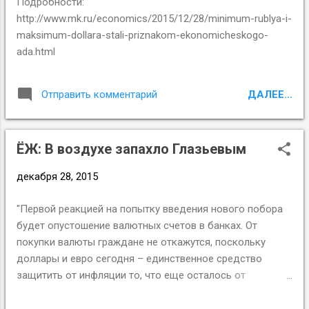
Подробности:
http://www.mk.ru/economics/2015/12/28/minimum-rublya-i-
maksimum-dollara-stali-priznakom-ekonomicheskogo-
ada.html
ДАЛЕЕ...
Отправить комментарий
ЁЖ: В воздухе запахло Глазьевым
декабря 28, 2015
"Первой реакцией на попытку введения нового побора
будет опустошение валютных счетов в банках. От
покупки валюты граждане не откажутся, поскольку
доллары и евро сегодня – единственное средство
защитить от инфляции то, что еще осталось от
сбережений. А вот прекратить отношения с «налоговыми
агентами» многие почтут за благо. Новые правила