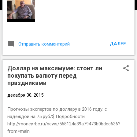
и
я
ДАЛЕЕ...
Отправить комментарий
Доллар на максимуме: стоит ли
покупать валюту перед
праздниками
декабря 30, 2015
Прогнозы экспертов по доллару в 2016 году: с
надеждой на 75 руб/$ Подробности:
http://money.rbc.ru/news/568124a39a79473b0bdcc636?
from=main