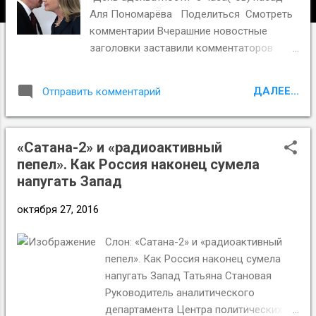
и
Аля Пономарёва Поделиться Смотреть
я
комментарии Вчерашние новостные
заголовки заставили комментаторов
говорить об "оттепели" В четверг, 27
октября, представителям российской
ДАЛЕЕ...
Отправить комментарий
власти удалось сделать рекордное
количество неожиданных заявлений.
Юрий Синодов Путин: Россия не
«Сатана-2» и «радиоактивный
поддерживает риторику телеведущего
пепел». Как Россия наконец сумела
Дмитрия Киселева о способности
напугать Запад
превратить США в «радиоактивный
пепел» Матвиенко о законе Яровой: такие
октября 27, 2016
предложения требуют тщательного
обсуждения Путин разгневан из-за
Слон: «Сатана-2» и «радиоактивный
провокаций Минобороны РФ в адрес
пепел». Как Россия наконец сумела
НАТО Дмитрий Песков назвал
напугать Запад Татьяна Становая
хулиганской выходкой действия
Руководитель аналитического
активистов организации «Офицеры
департамента Центра политических