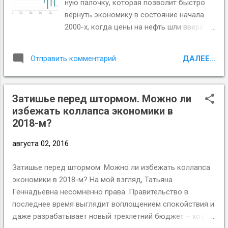
ную па­лоч­ку, ко­то­рая поз­во­лит быст­ро
четыре квартала, или разово на 1,45 п. п.,
вер­нуть эко­но­ми­ку в со­сто­я­ние на­ча­ла
если весь рост дефицита (и инфляции)
2000-х, когда цены на нефть шли вверх.
приходится на один квартал. Расчеты
Шаги, пред­ло­жен­ные Куд­ри­ным, рис­ко­
предполагают, что дефицит повышается
ван­ны, в том числе в кон­тек­сте вы­бо­ров
только на один год, а затем снижается на
ДАЛЕЕ...
Отправить комментарий
2018 года: они под­ра­зу­ме­ва­ют от­стра­не­
ту же величину. Но даже при таком
ние ряда вли­я­тель­ных людей от их роли в
варианте ключевая ставка будет выше, ч...
управ­ле­нии го­су­дар­ствен­ны­ми пред­при­я­
Затишье перед штормом. Можно ли
ти­я­ми и со­кра­ще­ние го­су­дар­ствен­ных
избежать коллапса экономики в
рас­хо­дов, чре­ва­тое сни­же­ни­ем под­держ­
2018-м?
ки со сто­ро­ны на­се­ле­ния. Подробнее на
https://insider.pro/ru/economics/2016-08-
августа 02, 2016
01/putin-dolzhen-vybrat-mezhdu-
ukrepleniem-vlasti-i-spaseniem-ekonomiki/
Затишье перед штормом. Можно ли избежать коллапса
Но, по сло­вам людей, участ­во­вав­ших в
экономики в 2018-м? На мой взгляд, Татьяна
об­суж­де­ни­ях, пре­зи­дент ищет вол­шеб­
Геннадьевна несомненно права. Правительство в
ную па­лоч­ку, ко­то­рая поз­во­лит быст­ро
последнее время выглядит воплощением спокойствия и
вер­нуть эко­но­ми­ку в со­сто­я­ние на­ча­ла
даже разрабатывает новый трехлетний бюджет – хотя
2000-х, когда цены на нефть шли вверх.