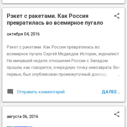
Рэкет с ракетами. Как Россия
превратилась во всемирное пугало
октября 04, 2016
Рэкет с ракетами. Как Россия превратилась во
всемирное пугало Сергей Медведев Историк, журналист
На минувшей неделе отношения России с Западом
прошли, как говорится, очередную точку невозврата. Во-
первых, был опубликован промежуточный доклад
совместной следственной группы по крушению «Боинга»
МН17, который утверждает, что самолет был сбит
ДАЛЕЕ...
Отправить комментарий
ракетой «Бук», привезенной из России и запущенной с
территории пророссийских сепаратистов. Во-вторых,
западные страны возложили на Россию и ее союзника
Башара Асада ответственность за варварскую
августа 06, 2016
бомбардировку госпиталя в сирийском Алеппо: МИД