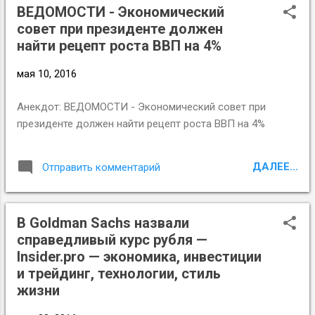
ВЕДОМОСТИ - Экономический
разные части этой системы начнут играть в свои
совет при президенте должен
сепаратные игры, имея в виду уже послепутинскую
найти рецепт роста ВВП на 4%
политическую конструкцию… Не понимать всего этого в
Кремле не могут. Поэтому превентивная зачистка
мая 10, 2016
политического пейзажа является сегодня, безусловно,
одной из насущных задач для Владимира Путина и тех,
Анекдот: ВЕДОМОСТИ - Экономический совет при
кто прирос к нему уже намертво и заведомо лишен
президенте должен найти рецепт роста ВВП на 4%
возможности соскочить. Ежедневный Журнал: Арест
Белых: ничего личного
ДАЛЕЕ...
Отправить комментарий
В Goldman Sachs назвали
справедливый курс рубля —
Insider.pro — экономика, инвестиции
и трейдинг, технологии, стиль
жизни