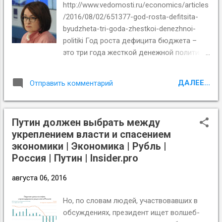
Франции приравнял ее к военным преступлениям, The
http://www.vedomosti.ru/economics/articles
New York Times вышла с необычно резкой
/2016/08/02/651377-god-rosta-defitsita-
редакционной статьей , в которой утверждается, что
byudzheta-tri-goda-zhestkoi-denezhnoi-
Владимир Путин «превращает Россию в страну вне
politiki Год роста дефицита бюджета –
закона» (outlaw nation), а критик...
это три года жесткой денежной политики
Смягчение бюджетной политики
потребует ужесточения денежно-
ДАЛЕЕ...
Отправить комментарий
кредитной на продолжительное время,
предупредил ЦБ. По оценкам его
департамента исследований и
Путин должен выбрать между
прогнозирования, один год увеличения
укреплением власти и спасением
дефицита бюджета ведет к сохранению
экономики | Экономика | Рубль |
ключевой ставки на повышенном уровне
Россия | Путин | Insider.pro
в течение трех лет. По расчетам ЦБ, рост
бюджетного дефицита на 1% ВВП в год
августа 06, 2016
ускоряет инфляцию на 1,2 п. п. и ключевая
ставка в ответ повышается на 1,1 п. п. за
Но, по сло­вам людей, участ­во­вав­ших в
год, если финансирование такого
об­суж­де­ни­ях, пре­зи­дент ищет вол­шеб­
дефицита распределено равномерно на