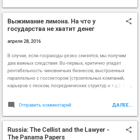
Выжимание лимона. На что у
государства не хватит денег
апреля 28, 2016
В случае, если госраходы резко снизятся, мы получим
два важных следствия. Во-первых, критично упадет
рентабельность чиновничьих бизнесов, выстроенных
параллельно с госсектором (строительных компаний,
карьеров с песком, посреднических структур и т.д.). Это
вызовет закрытие многих таких предприятий – в отличие
от коммерсантов, бюрократы не будут, терпя убытки,
ДАЛЕЕ...
Отправить комментарий
финансировать их из ранее заработанных средств.
Отсюда – новая волна спада. Во-вторых, столкнувшись
с исчерпанием потока, из которого они отводили свои
Russia: The Cellist and the Lawyer -
ручейки, чиновники резко усилят коррупционную
The Panama Papers
нагрузку на независимые бизнесы – что в условиях