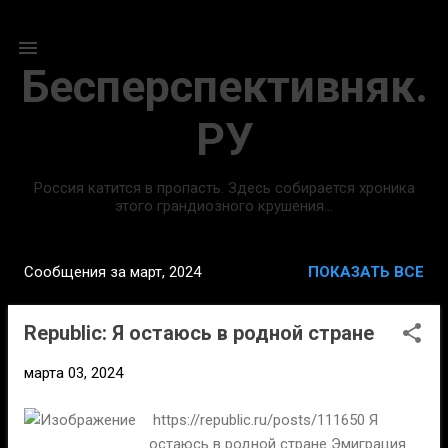
К основному контенту
Бесперспективняк.
РУ
Россия катится в пропасть. Здесь собирается хроника
этого грандиозного крушения...
Сообщения за март, 2024
ПОКАЗАТЬ ВСЕ
С
о
Republic: Я остаюсь в родной стране
о
б
марта 03, 2024
щ
е
https://republic.ru/posts/111650 Я
н
остаюсь в родной стране Эмиграция