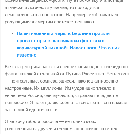
можно меньше дискомфорта. Ну а поскольку эта позиция
этически и логически уязвима, то приходится
демонизировать оппонентов. Например, изображать их
радующимися смертям соотечественников.
На антивоенный марш в Берлине пришли
провокаторы в шапочках из фольги и с
карикатурной «иконой» Навального. Что о них
известно
Вся эта риторика растет из непризнания одного очевидного
факта: никакой отдельной от Путина России нет. Есть люди
— нейтральные, сомневающиеся, наконец антивоенно
настроенные. Их миллионы. Им чудовищно тяжело в
нынешней России, они мучаются, страдают, впадают в
депрессию. Я не отделяю себя от этой страты, она важная
часть моей идентичности.
Я не хочу гибели россиян — не только моих
родственников, друзей и единомышленников, но и тех