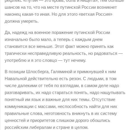
рефлекс «Путин — это кровь, боль и нищета», тем больше
шансов на то, что на месте путинской России возникнет
наконец какая-то иная. Но для этого «ветхая Россия»
должна умереть.
Да, надежд на военное поражение путинской России
изначально было мало, а теперь с каждым днем
становится все меньше. Этот факт можно принять как
трагически несправедливую реальность, но радоваться —
употреблю и я это словцо — тут нечему.
В позиции Шлосберга, Галяминой и примкнувшей к ним
Навальной действительно есть резон. С людьми, в том
числе далекими от тебя по взглядам, в самом деле надо
разговаривать, их надо стараться понять, надо нащупывать
понятный им язык и важные для них темы. Отсутствие
коммуникации с массами, неспособность найти для них
правильные слова, неготовность вникнуть в их систему
ценностей и приоритетов слишком дорого обошлись
российским либералам и стране в целом.