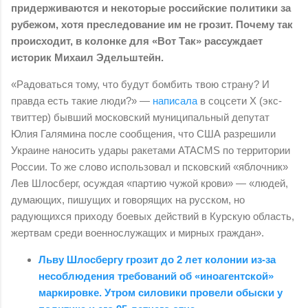
придерживаются и некоторые российские политики за
рубежом, хотя преследование им не грозит. Почему так
происходит, в колонке для «Вот Так» рассуждает
историк Михаил Эдельштейн.
«Радоваться тому, что будут бомбить твою страну? И
правда есть такие люди?» —
написала
в соцсети X (экс-
твиттер) бывший московский муниципальный депутат
Юлия Галямина после сообщения, что США разрешили
Украине наносить удары ракетами ATACMS по территории
России. То же слово использовал и псковский «яблочник»
Лев Шлосберг, осуждая «партию чужой крови» — «людей,
думающих, пишущих и говорящих на русском, но
радующихся приходу боевых действий в Курскую область,
жертвам среди военнослужащих и мирных граждан».
Льву Шлосбергу грозит до 2 лет колонии из-за
несоблюдения требований об «иноагентской»
маркировке. Утром силовики провели обыски у