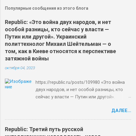
Популярные сообщения из этого блога
Republic: «Это война двух народов, и нет
особой разницы, кто сейчас у власти —
Путин или другой». Украинский
политтехнолог Михаил Шейтельман — о
том, как в Киеве относятся к перспективе
затяжной войны
октября 04, 2023
https://republic.ru/posts/109980 «Это война
двух народов, и нет особой разницы, кто
сейчас у власти — Путин или другой».
Украинский политтехнолог Михаил
ДАЛЕЕ...
Шейтельман — о том, как в Киеве относятся
к перспективе затяжной войны Евгений
Сеньшин День защитников Украины в Киеве,
Republic: Третий путь русской
1 октября Фото: President Of Ukraine /