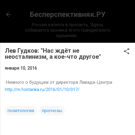
К основному контенту
Бесперспективняк.РУ
Россия катится в пропасть. Здесь
собирается хроника этого грандиозного
крушения...
Лев Гудков: "Нас ждёт не
неосталинизм, а кое-что другое"
января 10, 2016
Немного о будущем от директора Ливада-Центра:
http://m.fontanka.ru/2016/01/10/017/
политология
прогнозы
К
о