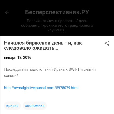
К основному контенту
Бесперспективняк.РУ
Россия катится в пропасть. Здесь
собирается хроника этого грандиозного
крушения...
Начался биржевой день - и, как
следовало ожидать...
января 18, 2016
Последствия подключения Ирана к SWIFT и снятия
санкций.
http://avmalgin.livejournal.com/5978079.html
кризис
экономика