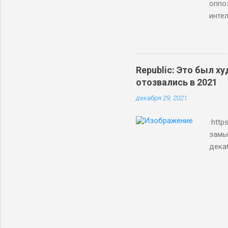
оппо
инте
эмигр
спор
Росс
друз
Republic: Это был х
пойдя
отозвались в 2021
кто 
декабря 29, 2021
повс
даже 
https
общую
замы
дека
Паве
легк
оппо
деся
тот 
Влад