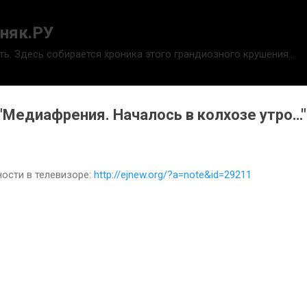
К основному контенту
няк.РУ
ть. Здесь собирается хроника этого грандиозного крушения...
 "Медиафрения. Началось в колхозе утро…"
ности в телевизоре:
http://ejnew.org/?a=note&id=29211