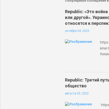
Популярные сообщения из
Republic: «Это война
или другой». Украин
относятся к перспе
октября 04, 2023
https
влас
Киев
Киеве
Войн
счит
надо
Republic: Третий пу
так 
общество
он р
августа 05, 2022
оппо
уже 
https
Украи