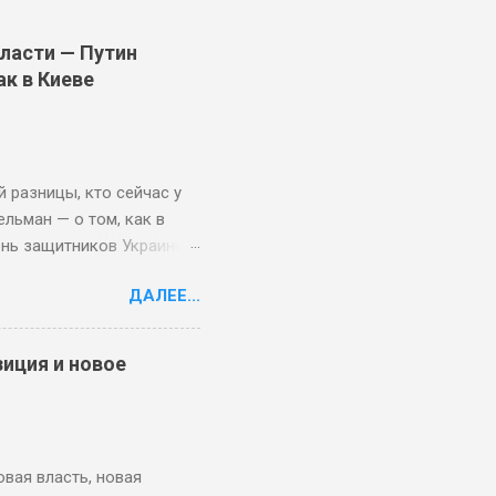
власти — Путин
ак в Киеве
ой разницы, кто сейчас у
льман — о том, как в
ень защитников Украины в
 Global Look Press ⤢
ДАЛЕЕ...
ца, и через 20 лет,
считают, что воевать
ация. По крайней мере,
зиция и новое
ьман. В интервью Republic
ы относятся к российской
отовы уступить России
ло, что Россия несет
новая власть, новая