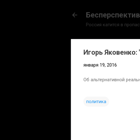
Бесперспектив
Россия катится в пропас
Игорь Яковенко:
января 19, 2016
Об альтернативной реаль
политика
К
о
м