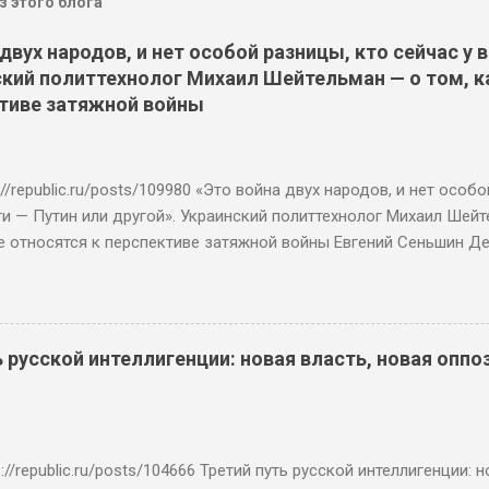
 этого блога
 двух народов, и нет особой разницы, кто сейчас у 
ский политтехнолог Михаил Шейтельман — о том, к
ктиве затяжной войны
://republic.ru/posts/109980 «Это война двух народов, и нет особ
ти — Путин или другой». Украинский политтехнолог Михаил Шейте
е относятся к перспективе затяжной войны Евгений Сеньшин Д
, 1 октября Фото: President Of Ukraine / Keystone Press Agency /
а между Россией и Украиной может закончиться и через два меся
ают разные эксперты. И украинцы к этому готовы. Сегодня они 
 уже не против Путина, а против государства Российская Федер
ть русской интеллигенции: новая власть, новая оппо
утверждает украинский политтехнолог и писатель Михаил Шейтел
ассказал, какие настроения сегодня царят в Киеве, как украинц
зиции и возможной смене президента в США и почему они не г
завоеванные территории ради сохранения жизней. « До всех дош
://republic.ru/posts/104666 Третий путь русской интеллигенции: 
не геноцид » — Как отм...