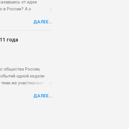
казавшись от идеи
о в России? А в
ева / Inliberty ⤢ От
ДАЛЕЕ...
Meta, признанной в
их СМИ и в зуме с
анинки Сергей Зуев,
11 года
от, кто уехал, или тот,
ать ее частью
то? И так далее. Иногда
и не складываются в
ого общества России,
событий одной недели
 теми же участниками.
ги 2021 года подводить
ДАЛЕЕ...
, политической
 того, год завершает
ентябре 2011, когда на
осовещались с премьером
012 года. Это был момент